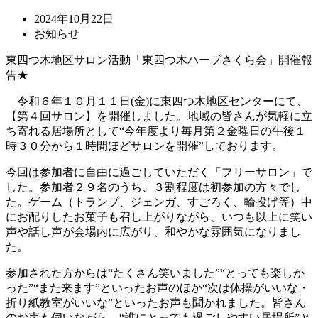
2024年10月22日
お知らせ
東四つ木地区サロン活動「東四つ木ハープさくら会」開催報
告★
令和６年１０月１１日(金)に東四つ木地区センターにて、
【第４回サロン】を開催しました。地域の皆さんが気軽に立
ち寄れる居場所として“今年度より毎月第２金曜日の午後１
時３０分から１時間ほどサロンを開催”しております。
今回は参加者に自由に過ごしていただく「フリーサロン」で
した。参加者２９名のうち、３割程度は初参加の方々でし
た。ゲーム（トランプ、ジェンガ、すごろく、輪投げ等）中
にお配りしたお菓子も召し上がりながら、いつも以上に笑い
声や話し声が会場内に広がり、和やかな雰囲気になりまし
た。
参加された方からは“たくさん笑いました”“とっても楽しか
った”“また来ます”といったお声のほか“次は体操がいいな・
折り紙教室がいいな”といったお声も聞かれました。皆さん
のお声も伺いながら、“誰にとっても過ごしやすい居場所”と