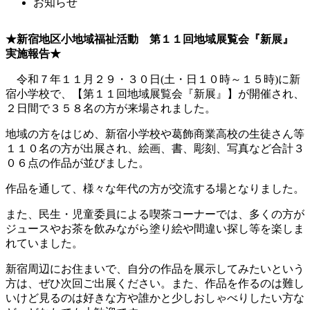
お知らせ
★新宿地区小地域福祉活動 第１１回地域展覧会『新展』
実施報告★
令和７年１１月２９・３０日(土・日１０時～１５時)に新
宿小学校で、【第１１回地域展覧会『新展』】が開催され、
２日間で３５８名の方が来場されました。
地域の方をはじめ、新宿小学校や葛飾商業高校の生徒さん等
１１０名の方が出展され、絵画、書、彫刻、写真など合計３
０６点の作品が並びました。
作品を通して、様々な年代の方が交流する場となりました。
また、民生・児童委員による喫茶コーナーでは、多くの方が
ジュースやお茶を飲みながら塗り絵や間違い探し等を楽しま
れていました。
新宿周辺にお住まいで、自分の作品を展示してみたいという
方は、ぜひ次回ご出展ください。また、作品を作るのは難し
いけど見るのは好きな方や誰かと少しおしゃべりしたい方な