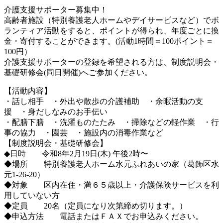
介護支援サポーター募集中！
高齢者施設（特別養護老人ホームやデイサービスなど）でボ
ランティア活動をすると、ポイントが得られ、年度ごとに換
金・寄付することができます。(活動1時間＝100ポイント＝
100円）
介護支援サポーターの登録を希望される方は、制度説明会・
基礎研修会(同日開催)へご参加ください。
【活動内容】
・話し相手 ・外出や散歩の介護補助 ・余暇活動の支
援 ・身だしなみのお手伝い
・配膳下膳 ・洗濯ものたたみ ・掃除などの軽作業 ・行
事の協力 ・園芸 ・施設内の消毒作業など
【制度説明会・基礎研修会】
◆日時 令和8年2月19日(木) 午後2時〜
◆場所 特別養護老人ホーム水元ふれあいの家（葛飾区水
元1-26-20）
◆対象 区内在住・満６５歳以上・介護保険サービスを利
用していない方
◆定員 20名（定員になり次第締め切ります。）
◆申込方法 電話またはＦＡＸでお申込みください。