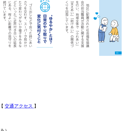
 【
交通アクセス
】
休み）