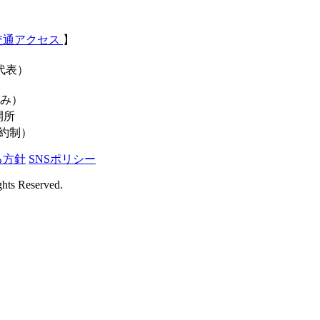
交通アクセス
】
（代表）
休み）
開所
予約制）
る方針
SNSポリシー
hts Reserved.
！