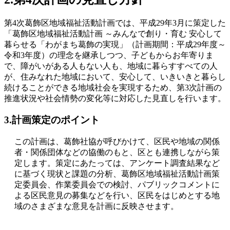
第4次葛飾区地域福祉活動計画では、平成29年3月に策定した
「葛飾区地域福祉活動計画 ～みんなで創り・育む 安心して
暮らせる「わがまち葛飾の実現」（計画期間：平成29年度～
令和3年度）の理念を継承しつつ、子どもからお年寄りま
で、障がいがある人もない人も、地域に暮らすすべての人
が、住みなれた地域において、安心して、いきいきと暮らし
続けることができる地域社会を実現するため、第3次計画の
推進状況や社会情勢の変化等に対応した見直しを行います。
3.計画策定のポイント
この計画は、葛飾社協が呼びかけて、区民や地域の関係
者・関係団体などの協働のもと、区とも連携しながら策
定します。策定にあたっては、アンケート調査結果など
に基づく現状と課題の分析、葛飾区地域福祉活動計画策
定委員会、作業委員会での検討、パブリックコメントに
よる区民意見の募集などを行い、区民をはじめとする地
域のさまざまな意見を計画に反映させます。