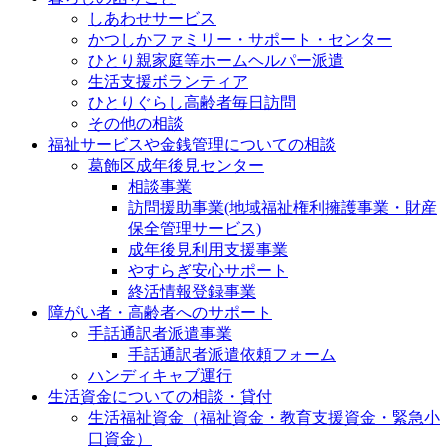
しあわせサービス
かつしかファミリー・サポート・センター
ひとり親家庭等ホームヘルパー派遣
生活支援ボランティア
ひとりぐらし高齢者毎日訪問
その他の相談
福祉サービスや金銭管理についての相談
葛飾区成年後見センター
相談事業
訪問援助事業(地域福祉権利擁護事業・財産
保全管理サービス)
成年後見利用支援事業
やすらぎ安心サポート
終活情報登録事業
障がい者・高齢者へのサポート
手話通訳者派遣事業
手話通訳者派遣依頼フォーム
ハンディキャブ運行
生活資金についての相談・貸付
生活福祉資金（福祉資金・教育支援資金・緊急小
口資金）